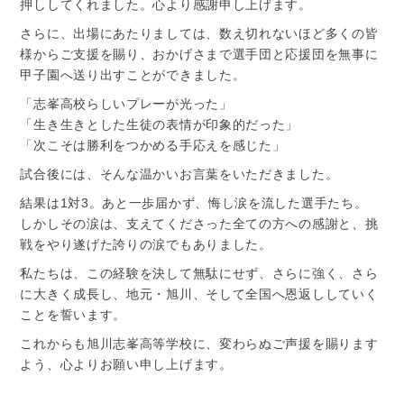
押ししてくれました。心より感謝申し上げます。
さらに、出場にあたりましては、数え切れないほど多くの皆
様からご支援を賜り、おかげさまで選手団と応援団を無事に
甲子園へ送り出すことができました。
「志峯高校らしいプレーが光った」
「生き生きとした生徒の表情が印象的だった」
「次こそは勝利をつかめる手応えを感じた」
試合後には、そんな温かいお言葉をいただきました。
結果は1対3。あと一歩届かず、悔し涙を流した選手たち。
しかしその涙は、支えてくださった全ての方への感謝と、挑
戦をやり遂げた誇りの涙でもありました。
私たちは、この経験を決して無駄にせず、さらに強く、さら
に大きく成長し、地元・旭川、そして全国へ恩返ししていく
ことを誓います。
これからも旭川志峯高等学校に、変わらぬご声援を賜ります
よう、心よりお願い申し上げます。