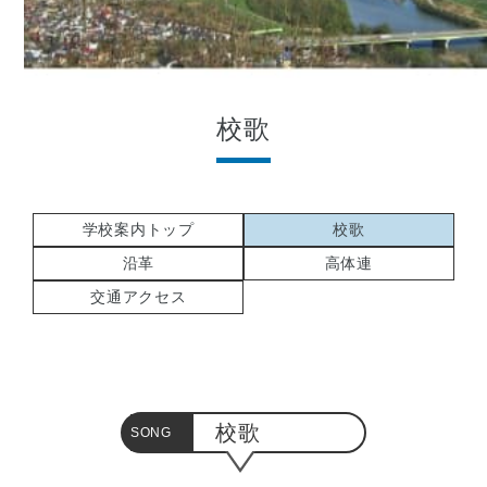
校歌
学校案内トップ
校歌
沿革
高体連
交通アクセス
校歌
SONG