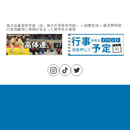
旭川志峯高等学校（旧：旭川大学高等学校）
>
国際交流
>
硬式野球部
の室内練習に帰国が近まった留学生が参加