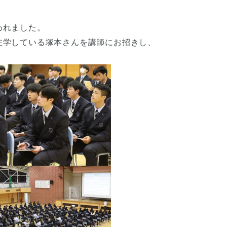
われました。
在学している塚本さんを講師にお招きし、
。