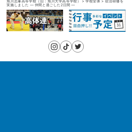
旭川志峯高等学校（旧：旭川大学高等学校）
>
学校全体
>
宿泊研修を
実施しました ― 仲間と過ごした2日間 ―