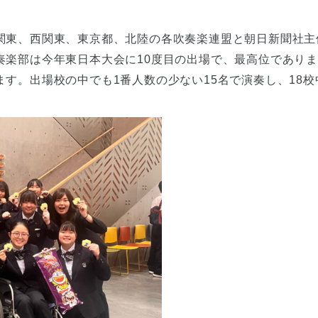
関東、西関東、東京都、北陸の各吹奏楽連盟と朝日新聞社主
奏楽部は今年東日本大会に10度目の出場で、最高位であり
す。出場校の中でも1番人数の少ない15名で演奏し、18校