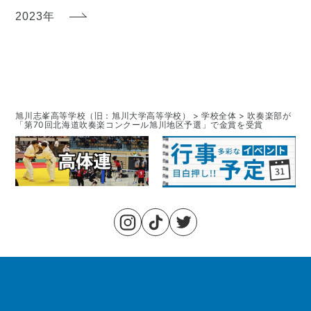
2023年
旭川志峯高等学校（旧：旭川大学高等学校）
>
学校全体
>
吹奏楽部が
「第70回北海道吹奏楽コンクール旭川地区予選」で金賞を受賞