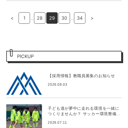
<
1
28
29
30
34
>
…
…
PICKUP
【採用情報】教職員募集のお知らせ
2026.08.03
子ども達が夢中に走れる環境を一緒に
つくりませんか？ サッカー環境整備プ
ロジェクト
2026.07.11